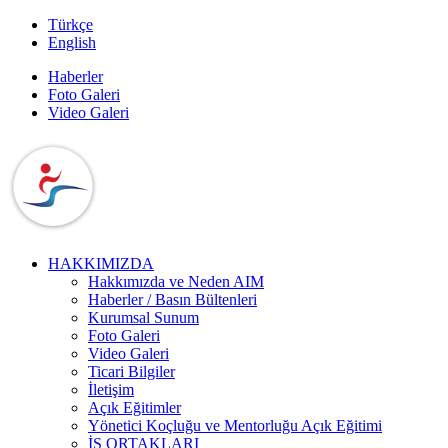
Türkçe
English
Haberler
Foto Galeri
Video Galeri
HAKKIMIZDA
Hakkımızda ve Neden AIM
Haberler / Basın Bültenleri
Kurumsal Sunum
Foto Galeri
Video Galeri
Ticari Bilgiler
İletişim
Açık Eğitimler
Yönetici Koçluğu ve Mentorluğu Açık Eğitimi
İŞ ORTAKLARI