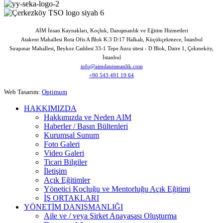
AİM İnsan Kaynakları, Koçluk, Danışmanlık ve Eğitim Hizmetleri
Atakent Mahallesi Rota Ofis A Blok K:3 D:17 Halkalı, Küçükçekmece, İstanbul
Sırapınar Mahallesi, Beykoz Caddesi 33-1 Tepe Aura sitesi - D Blok, Daire 1, Çekmeköy,
İstanbul
info@aimdanismanlik.com
+90 543 491 19 64
Web Tasarım:
Optimum
HAKKIMIZDA
Hakkımızda ve Neden AIM
Haberler / Basın Bültenleri
Kurumsal Sunum
Foto Galeri
Video Galeri
Ticari Bilgiler
İletişim
Açık Eğitimler
Yönetici Koçluğu ve Mentorluğu Açık Eğitimi
İŞ ORTAKLARI
YÖNETİM DANIŞMANLIĞI
Aile ve / veya Şirket Anayasası Oluşturma